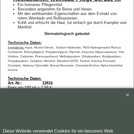
Ein humanes Pflegemittel.
Besonders angenehm für Beine und Venen.
Mit den wohltuenden Eigenschaften aus dem Extrakt von
rotem Weinlaub und Roßkastanien.
Kühlt und erfrischt die Haut, tut einfach gut durch Kampfer und
Menthol.
Dermatologisch getestet
Technische Daten:
Ingredients:
Aqua, Alcohol Denat., Sodium Hydroxide, PEG-Hydrogenated Ricinus
Communis,
Ethoxydiglycol, Propyleneglycol, Glycerin, Aesculus Hippocastanum, Vitis
Vinifera,
Carbomer, Phenoxyethanol, Methylparaben, Ethylparaben, Butylparaben,
Propylparaben, Camphor, Menthol, Disodium EDTA, Parfum: Evernia Prunastri,
Coumarin, Hydroxy Citronellal, Benzyl Benzoate, Cinnamyl Alcohol,
Alpha-Isomethyl
Ionone
Technische Daten:
Art.-Nr.: 12816
Preis pro 100 ml = 1,58 €
Inhalt: 250 ml
Material: Gel
Herstellung: Italien
Material: Creme-Balsam-Gel
Inhalt: 250 ml
Preis pro 100 ml = 1,58 €
Verpackung: Dose mit Sicherheitsverschluss
Diese Website verwendet Cookies für ein besseres Web