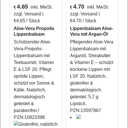
4.65
4.70
inkl. MwSt.
inkl. MwSt.
€
€
zzgl. Versand
zzgl. Versand
€4.65
/ Stück
€4.70
/ Stück
Aloe-Vera Propolis
Lippenbalsam Aloe-
Lippenbalsam
Vera mit Argan-Öl
Schützender Aloe-
Pflegender Aloe-Vera
Vera-Propolis-
Lippenbalsam mit
Lippenbalsam mit
Arganöl, Sheabutter
Teebaumöl, Vitamin
& Vitamin E – schützt
E & LSF 20. Pflegt
trockene Lippen mit
spröde Lippen,
LSF 20. Natürlich,
schützt vor Sonne &
glutenfrei &
Kälte. Natürlich,
dermatologisch
dermatologisch
getestet. 5,7 g
getestet &
Lipstick.
parabenfrei.!
PZN:13597867
PZN:10823398