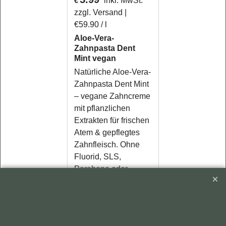
inkl. MwSt.
€
zzgl. Versand
€59.90
/ l
Aloe-Vera-
Zahnpasta Dent
Mint vegan
Natürliche Aloe-Vera-
Zahnpasta Dent Mint
– vegane Zahncreme
mit pflanzlichen
Extrakten für frischen
Atem & gepflegtes
Zahnfleisch. Ohne
Fluorid, SLS,
Parabene oder
Saccharin. 100 ml.
PZN: 19291974
Mehr Infos