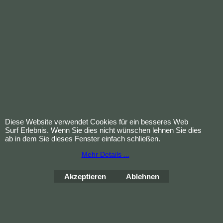
54620N / 70944
Lieferzeit:
1-3 Tage
In
Tube
den
Korb
Bestellung widerrufen
Diese Website verwendet Cookies für ein besseres Web
Surf Erlebnis. Wenn Sie dies nicht wünschen lehnen Sie dies
ab in dem Sie dieses Fenster einfach schließen.
WebShop erstellt mit
ShopFactory Shop
Mehr Details ...
Software.
Akzeptieren
Ablehnen